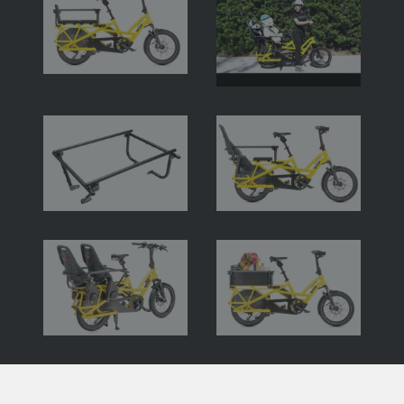
Das
Clubhouse
Fort
-
Ganzjahres-
Wetterschutz
fürs
Longtail
Cargobike)