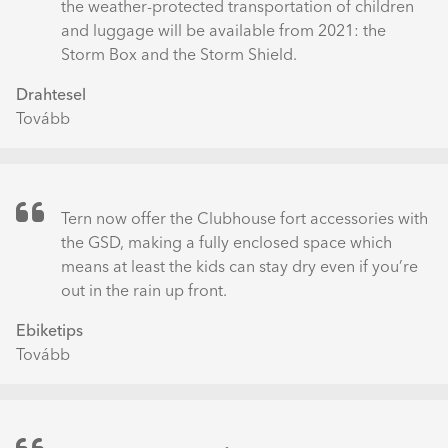
the weather-protected transportation of children
and luggage will be available from 2021: the
Storm Box and the Storm Shield.
Drahtesel
Tovább
(Das
Drahtesel
Schaufenster)
Tern now offer the Clubhouse fort accessories with
the GSD, making a fully enclosed space which
means at least the kids can stay dry even if you’re
out in the rain up front.
Ebiketips
Tovább
(5
top
tips
for