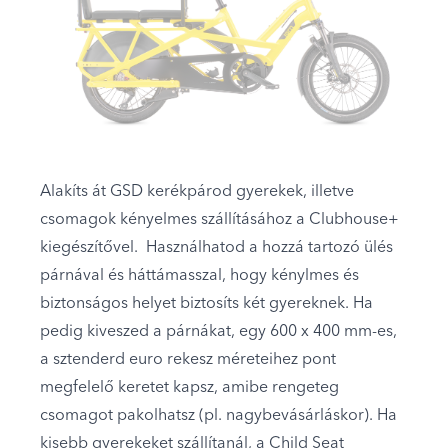
Alakíts át GSD kerékpárod gyerekek, illetve
csomagok kényelmes szállításához a Clubhouse+
kiegészítővel. Használhatod a hozzá tartozó ülés
párnával és háttámasszal, hogy kénylmes és
biztonságos helyet biztosíts két gyereknek. Ha
pedig kiveszed a párnákat, egy 600 x 400 mm-es,
a sztenderd euro rekesz méreteihez pont
megfelelő keretet kapsz, amibe rengeteg
csomagot pakolhatsz (pl. nagybevásárláskor). Ha
kisebb gyerekeket szállítanál, a Child Seat