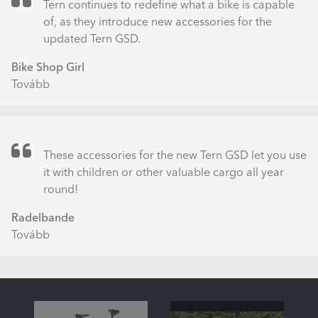
going
Tern continues to redefine what a bike is capable
car-
of, as they introduce new accessories for the
free)
updated Tern GSD.
Bike Shop Girl
Tovább
(New
Tern
GSD
Accessories
&
These accessories for the new Tern GSD let you use
Clubhouse
it with children or other valuable cargo all year
Fort)
round!
Radelbande
Tovább
(Neues
Zubehör
fürs
Tern
GSD: