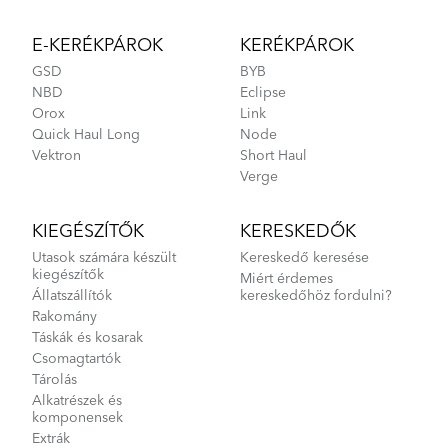
Footer
E-KERÉKPÁROK
KERÉKPÁROK
GSD
BYB
NBD
Eclipse
Orox
Link
Quick Haul Long
Node
Vektron
Short Haul
Verge
KIEGÉSZÍTŐK
KERESKEDŐK
Utasok számára készült
Kereskedő keresése
kiegészítők
Miért érdemes
Állatszállítók
kereskedőhöz fordulni?
Rakomány
Táskák és kosarak
Csomagtartók
Tárolás
Alkatrészek és
komponensek
Extrák