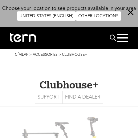
Ugrás a tartalomra
Choose your location to see products available in your area
UNITED STATES (ENGLISH)
OTHER LOCATIONS
Keresés
MORZSA
CÍMLAP
>
ACCESSORIES
>
CLUBHOUSE+
Clubhouse+
SUPPORT
FIND A DEALER