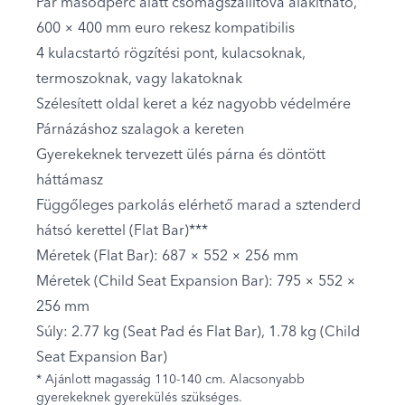
Pár másodperc alatt csomagszállítóvá alakítható,
600 × 400 mm euro rekesz kompatibilis
4 kulacstartó rögzítési pont, kulacsoknak,
termoszoknak, vagy lakatoknak
Szélesített oldal keret a kéz nagyobb védelmére
Párnázáshoz szalagok a kereten
Gyerekeknek tervezett ülés párna és döntött
háttámasz
Függőleges parkolás elérhető marad a sztenderd
hátsó kerettel (Flat Bar)***
Méretek (Flat Bar): 687 × 552 × 256 mm
Méretek (Child Seat Expansion Bar): 795 × 552 ×
256 mm
Súly: 2.77 kg (Seat Pad és Flat Bar), 1.78 kg (Child
Seat Expansion Bar)
* Ajánlott magasság 110-140 cm. Alacsonyabb
gyerekeknek gyerekülés szükséges.