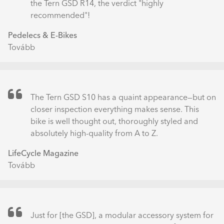
More
the Tern GSD R14, the verdict "highly
Excuses)
recommended"!
Pedelecs & E-Bikes
Tovább
(Tern
GSD
R14
mit
Clubhouse
The Tern GSD S10 has a quaint appearance—but on
Fort
closer inspection everything makes sense. This
bei
bike is well thought out, thoroughly styled and
Wind
absolutely high-quality from A to Z.
und
LifeCycle Magazine
Wetter
Tovább
(Tern
im
GSD
Praxistest)
S10
–
ÜBERSICHT)
Just for [the GSD], a modular accessory system for