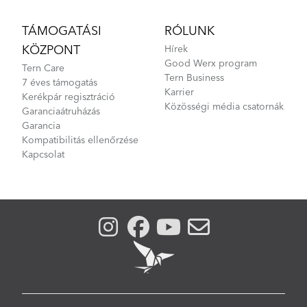
TÁMOGATÁSI
RÓLUNK
KÖZPONT
Hírek
Good Werx program
Tern Care
Tern Business
7 éves támogatás
Karrier
Kerékpár regisztráció
Közösségi média csatornák
Garanciaátruházás
Garancia
Kompatibilitás ellenőrzése
Kapcsolat