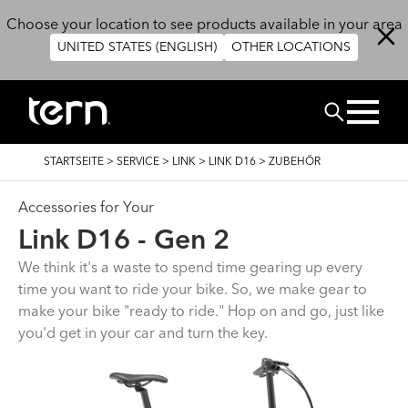
Direkt zum Inhalt
Choose your location to see products available in your area
UNITED STATES (ENGLISH)
OTHER LOCATIONS
SUCHEN
PFADNAVIGATION
STARTSEITE
>
SERVICE
>
LINK
>
LINK D16
>
ZUBEHÖR
Accessories for Your
Link D16 - Gen 2
We think it's a waste to spend time gearing up every
time you want to ride your bike. So, we make gear to
make your bike "ready to ride." Hop on and go, just like
you'd get in your car and turn the key.