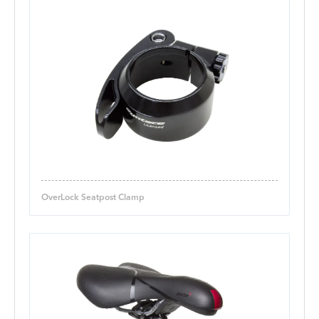
OverLock Seatpost Clamp