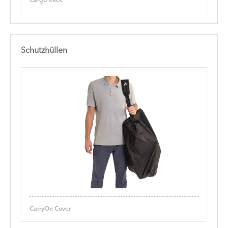
Cargo Rack
Schutzhüllen
CarryOn Cover