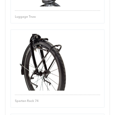
Luggage Truss
Spartan Rack 74