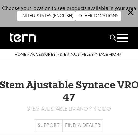
Skip to main content
Choose your location to see products available in your area
UNITED STATES (ENGLISH)
OTHER LOCATIONS
BUSCAR
BREADCRUMB
HOME
>
ACCESSORIES
>
STEM AJUSTABLE SYNTACE VRO 47
Stem Ajustable Syntace VR
47
STEM AJUSTABLE LIVIANO Y RÍGIDO
SUPPORT
FIND A DEALER