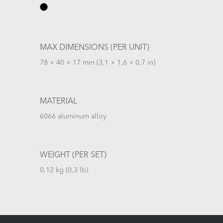
MAX DIMENSIONS (PER UNIT)
78 × 40 × 17 mm (3,1 × 1,6 × 0,7 in)
MATERIAL
6066 aluminum alloy
WEIGHT (PER SET)
0,12 kg (0,3 lb)