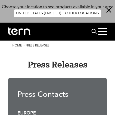
Skip to main content
Choose your location to see products available in your area
UNITED STATES (ENGLISH)
OTHER LOCATIONS
BUSCAR
BREADCRUMB
HOME
>
PRESS RELEASES
Press Releases
Press Contacts
EUROPE