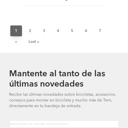
Pagination
Current
1
Página
2
Página
3
Página
4
Página
5
Página
6
Página
7
page
Next
››
Last
Last »
page
page
Mantente al tanto de las
últimas novedades
Recibe las últimas novedades sobre bicicletas, accesorios,
consejos para montar en bicicleta y mucho más de Tern,
directamente en tu bandeja de entrada.