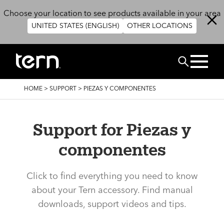
Skip to main content
Choose your location to see products available in your area
UNITED STATES (ENGLISH)
OTHER LOCATIONS
BUSCAR
BREADCRUMB
HOME
>
SUPPORT
>
PIEZAS Y COMPONENTES
Support for Piezas y
componentes
Click to find everything you need to know
about your Tern accessory. Find manual
downloads, support videos and tips.