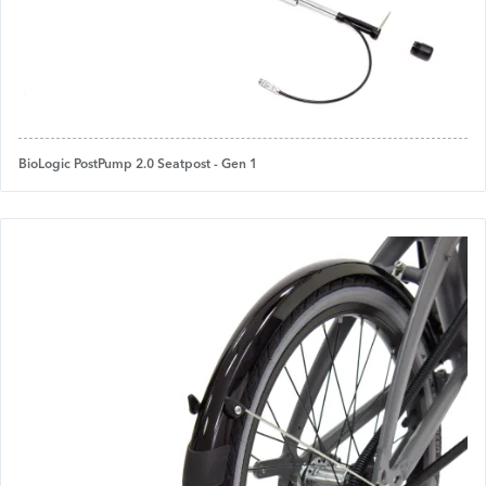
BioLogic PostPump 2.0 Seatpost - Gen 1