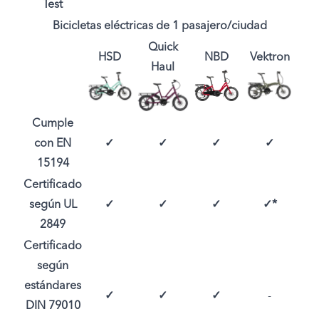
Test
Bicicletas eléctricas de 1 pasajero/ciudad
Quick
HSD
NBD
Vektron
Haul
Cumple
con EN
✓
✓
✓
✓
15194
Certificado
según UL
✓
✓
✓
✓*
2849
Certificado
según
estándares
✓
✓
✓
-
DIN 79010