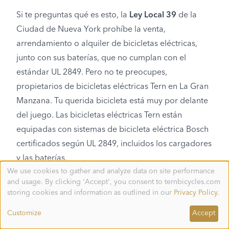
Si te preguntas qué es esto, la
Ley Local 39
de la
Ciudad de Nueva York prohíbe la venta,
arrendamiento o alquiler de bicicletas eléctricas,
junto con sus baterías, que no cumplan con el
estándar UL 2849. Pero no te preocupes,
propietarios de bicicletas eléctricas Tern en La Gran
Manzana. Tu querida bicicleta está muy por delante
del juego. Las bicicletas eléctricas Tern están
equipadas con sistemas de bicicleta eléctrica Bosch
certificados según UL 2849, incluidos los cargadores
y las baterías.
We use cookies to gather and analyze data on site performance
¿Por qué solo hay unas pocas bicicletas eléctricas
Use
and usage. By clicking 'Accept', you consent to ternbicycles.com
of
certificadas?
personal
storing cookies and information as outlined in our
Privacy Policy
.
data
and
Customize
Accept
Certificar bicicletas eléctricas mediante un
cookies