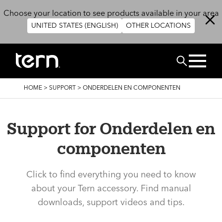
Skip to main content
Choose your location to see products available in your area
UNITED STATES (ENGLISH)
OTHER LOCATIONS
ZOEK
BREADCRUMB
HOME
>
SUPPORT
>
ONDERDELEN EN COMPONENTEN
Support for Onderdelen en
componenten
Click to find everything you need to know
about your Tern accessory. Find manual
downloads, support videos and tips.