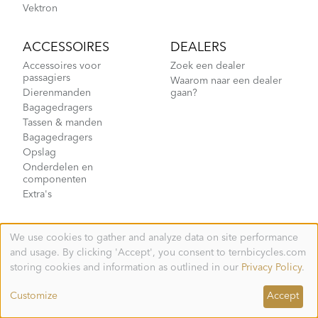
Vektron
ACCESSOIRES
DEALERS
Accessoires voor
Zoek een dealer
passagiers
Waarom naar een dealer
Dierenmanden
gaan?
Bagagedragers
Tassen & manden
Bagagedragers
Opslag
Onderdelen en
componenten
Extra's
ONDERSTEUNINGSCENTRUM
OVER ONS
We use cookies to gather and analyze data on site performance
Use
Tern Care
Nieuws
and usage. By clicking 'Accept', you consent to ternbicycles.com
of
7 jaar ondersteuning
Good Werx-programma
personal
storing cookies and information as outlined in our
Privacy Policy
.
data
Fietsregistratie
Tern Business
and
Customize
Accept
Garantieoverdracht
Carrières
cookies
Garantie
Socialmediakanalen