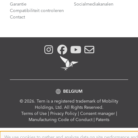
Garantie
Socialmediakanalen
Compatibiliteit controleren
Contact
BELGIUM
© 2026. Tern is a registered trademark of Mobility
Holdings, Ltd. All Rights Reserved.
Compliance
Terms of Use
|
Privacy Policy
|
Consent manager
|
Menu
Manufacturing Code of Conduct
|
Patents
We use cookies to gather and analyze data on site performance and