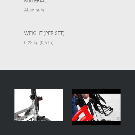
MATERIAL
Aluminum
WEIGHT (PER SET)
0,22 kg (0,5 lb)