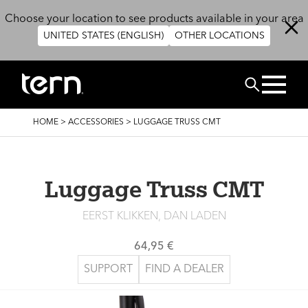
Skip to main content
Choose your location to see products available in your area
UNITED STATES (ENGLISH)
OTHER LOCATIONS
ZOEK
BREADCRUMB
HOME
>
ACCESSORIES
>
LUGGAGE TRUSS CMT
Luggage Truss CMT
EERST KLIKKEN, DAN LADEN
64,95 €
SUPPORT
FIND A DEALER