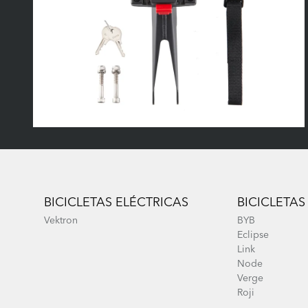
Footer
BICICLETAS ELÉCTRICAS
BICICLETAS
Vektron
BYB
Eclipse
Link
Node
Verge
Roji