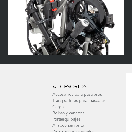
ACCESORIOS
Accesorios para pasajeros
Transportines para mascotas
Carga
Bolsas y canastas
Portaequipajes
Almacenamiento
Piezas y componentes