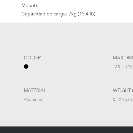
Mount).
Capacidad de carga: 7kg (15.4 lb)
COLOR
MAX DIM
165 × 100 
MATERIAL
WEIGHT (
Aluminum
0,22 kg (0,