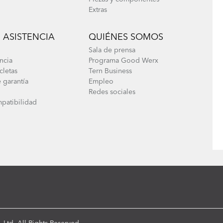
Extras
 ASISTENCIA
QUIÉNES SOMOS
Sala de prensa
ncia
Programa Good Werx
cletas
Tern Business
 garantía
Empleo
Redes sociales
patibilidad