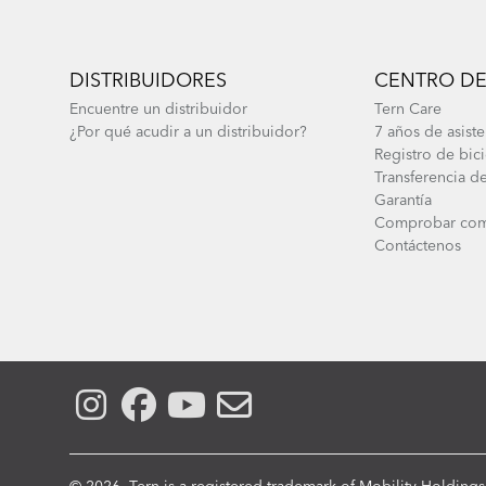
DISTRIBUIDORES
CENTRO DE
Encuentre un distribuidor
Tern Care
¿Por qué acudir a un distribuidor?
7 años de asiste
Registro de bici
Transferencia de
Garantía
Comprobar com
Contáctenos