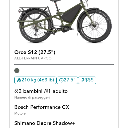
Orox S12 (27.5")
ALL-TERRAIN CARGO
210 kg (463 lb)
27.5"
$$$
2 bambini /
1 adulto
Numero di passeggeri
Bosch Performance CX
Motore
Shimano Deore Shadow+