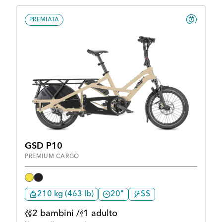
PREMIATA
GSD P10
PREMIUM CARGO
210 kg (463 lb)
20"
$$
2 bambini /
1 adulto