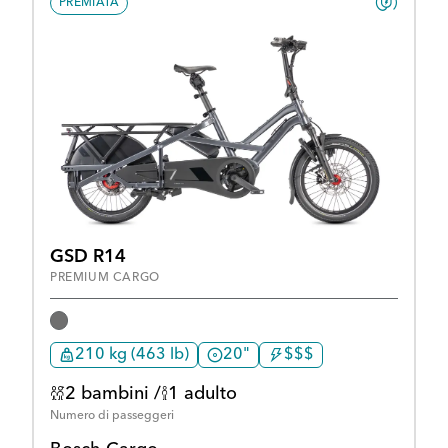
PREMIATA
GSD R14
PREMIUM CARGO
210 kg (463 lb)
20"
$$$
2 bambini /
1 adulto
Numero di passeggeri