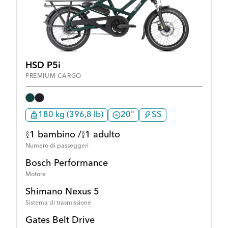
HSD P5i
PREMIUM CARGO
180 kg (396,8 lb)
20"
$$
1 bambino /
1 adulto
Numero di passeggeri
Bosch Performance
Motore
Shimano Nexus 5
Sistema di trasmissione
Gates Belt Drive