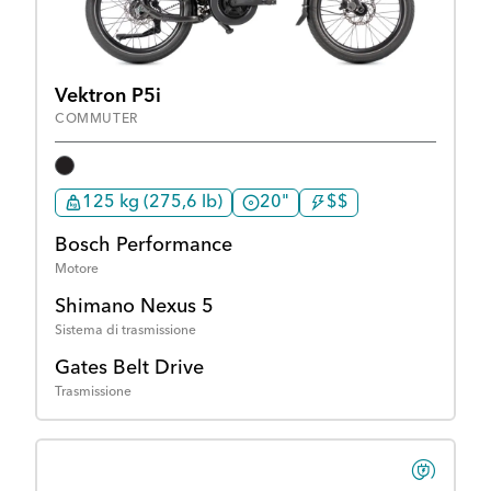
Vektron P5i
COMMUTER
125 kg (275,6 lb)
20"
$$
Bosch Performance
Motore
Shimano Nexus 5
Sistema di trasmissione
Gates Belt Drive
Trasmissione