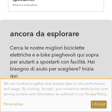
Attacco manubrio
ancora da esplorare
Cerca le nostre migliori biciclette
elettriche e e-bike pieghevoli qui sopra
per aiutarti a spostarti con facilità. Hai
bisogno di aiuto per scegliere? Inizia
qui.
We use cookies to gather and analyze data on site performance
Use
and usage. By clicking 'Accept', you consent to ternbicycles.com
of
personal
storing cookies and information as outlined in our
Privacy Policy
.
data
and
Personalizza
I Accept
cookies