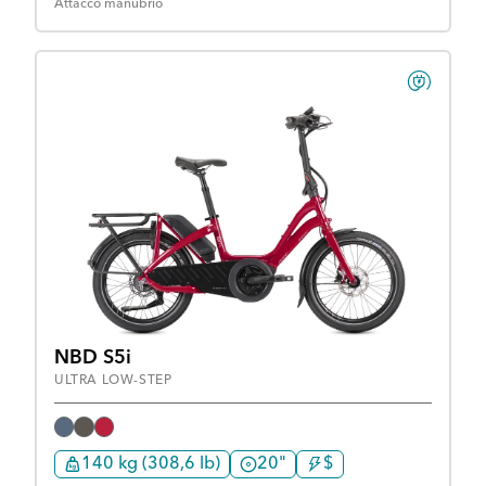
Attacco manubrio
NBD S5i
ULTRA LOW-STEP
140 kg (308,6 lb)
20"
$