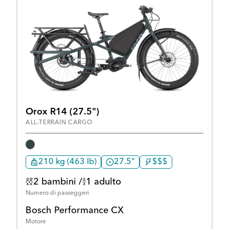
Orox R14 (27.5")
ALL-TERRAIN CARGO
210 kg (463 lb)
27.5"
$$$
2 bambini /
1 adulto
Numero di passeggeri
Bosch Performance CX
Motore