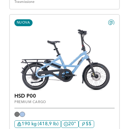
Trasmissione
NUOVA
HSD P00
PREMIUM CARGO
190 kg (418,9 lb)
20"
$$