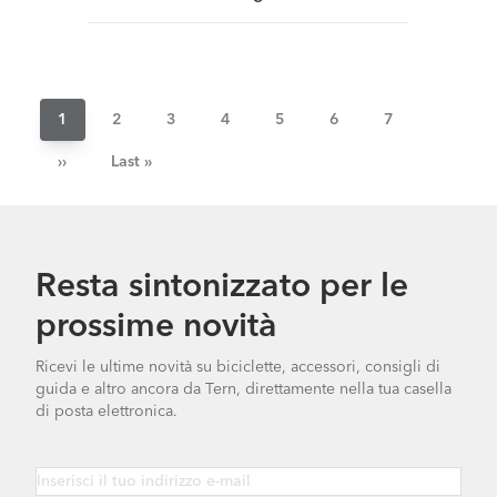
Paginazione
Pagina
1
Pagina
2
Pagina
3
Pagina
4
Pagina
5
Pagina
6
Pagina
7
attuale
Pagina
››
Ultima
Last »
successiva
pagina
Resta sintonizzato per le
prossime novità
Ricevi le ultime novità su biciclette, accessori, consigli di
guida e altro ancora da Tern, direttamente nella tua casella
di posta elettronica.