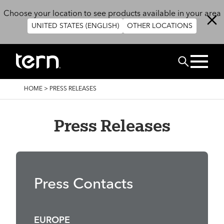
Salta al contenuto principale
Choose your location to see products available in your area
UNITED STATES (ENGLISH)
OTHER LOCATIONS
Cerca
BRICIOLE
HOME
>
PRESS RELEASES
DI
PANE
Press Releases
Press Contacts
EUROPE