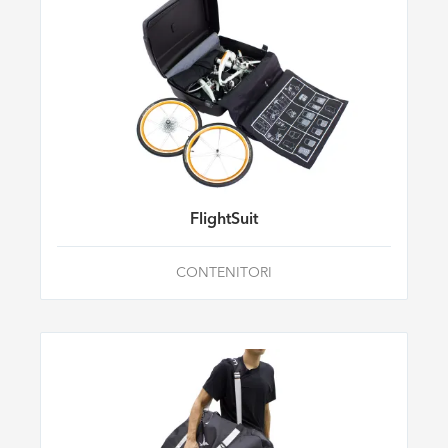
FlightSuit
CONTENITORI