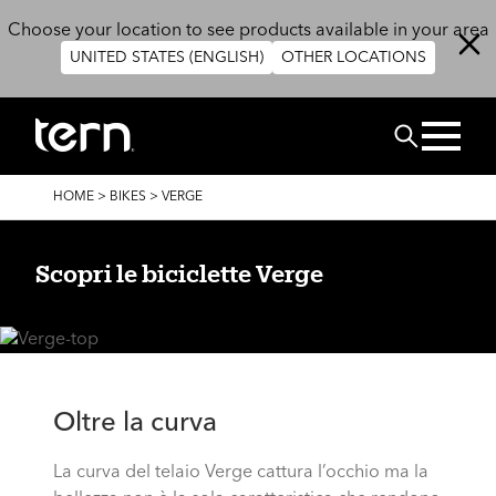
Salta al contenuto principale
Choose your location to see products available in your area
UNITED STATES (ENGLISH)
OTHER LOCATIONS
Cerca
BRICIOLE
HOME
>
BIKES
>
VERGE
DI
PANE
Scopri le biciclette Verge
Oltre la curva
La curva del telaio Verge cattura l’occhio ma la