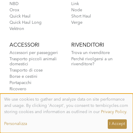
NBD
Link
Orox
Node
Quick Haul
Short Haul
Quick Haul Long
Verge
Vektron
ACCESSORI
RIVENDITORI
Accessori per passeggeri
Trova un rivenditore
Trasporto piccoli animali
Perché rivolgersi a un
domestici
rivenditore?
Trasporto di cose
Borse e cestini
Portapacchi
Ricovero
Parti e componenti
We use cookies to gather and analyze data on site performance
Extra
Use
and usage. By clicking 'Accept', you consent to ternbicycles.com
of
personal
storing cookies and information as outlined in our
Privacy Policy
.
data
CENTRO
CHI SIAMO
and
Personalizza
I Accept
ASSISTENZA
Sala stampa
cookies
Programma Good Werx