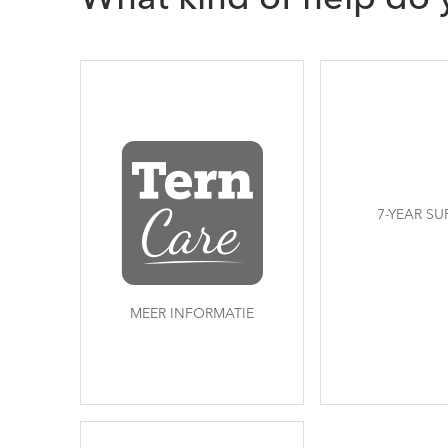
What kind of help do
7-YEAR SU
MEER INFORMATIE