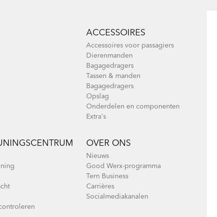
ACCESSOIRES
Accessoires voor passagiers
Dierenmanden
Bagagedragers
Tassen & manden
Bagagedragers
Opslag
Onderdelen en componenten
Extra's
UNINGSCENTRUM
OVER ONS
Nieuws
uning
Good Werx-programma
Tern Business
cht
Carrières
Socialmediakanalen
 controleren