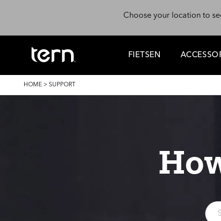
Skip to main content
Choose your location to se
FIETSEN
ACCESSOR
BREADCRUMB
HOME
>
SUPPORT
How