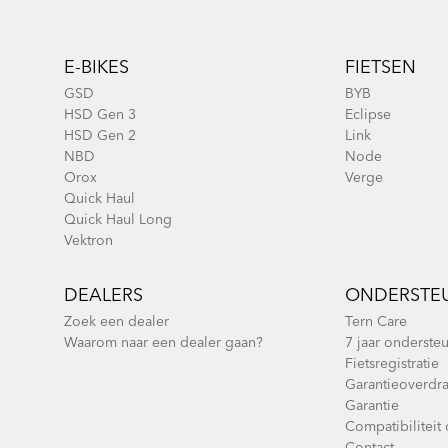
Footer
E-BIKES
FIETSEN
GSD
BYB
HSD Gen 3
Eclipse
HSD Gen 2
Link
NBD
Node
Orox
Verge
Quick Haul
Quick Haul Long
Vektron
DEALERS
ONDERSTE
Zoek een dealer
Tern Care
Waarom naar een dealer gaan?
7 jaar onderste
Fietsregistratie
Garantieoverdra
Garantie
Compatibiliteit