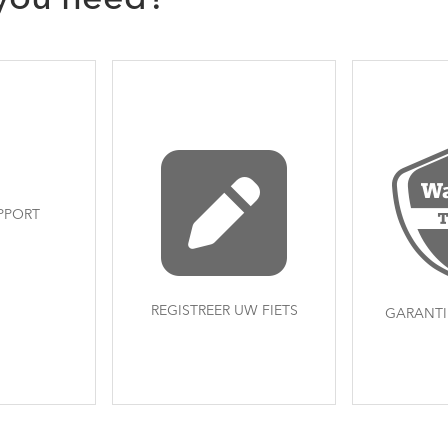
 you need?
PPORT
REGISTREER UW FIETS
GARANT